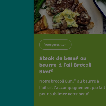
Voorgerechten
Steak de bœuf au
beurre à l’ail Brocoli
®
Bimi
®
Notre brocoli Bimi
au beurre à
l’ail est l'accompagnement parfait
pour sublimez votre bœuf.