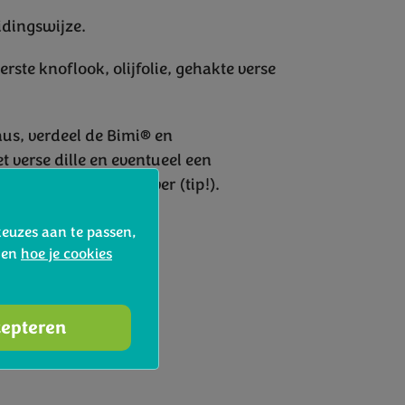
idingswijze.
ste knoflook, olijfolie, gehakte verse
us, verdeel de Bimi® en
t verse dille en eventueel een
t rode chilivlokken over (tip!).
keuzes aan te passen,
d en
hoe je cookies
®
cepteren