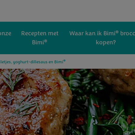
®
onze
Recepten met
Waar kan ik Bimi
brocc
®
Bimi
kopen?
®
letjes, yoghurt-dillesaus en Bimi