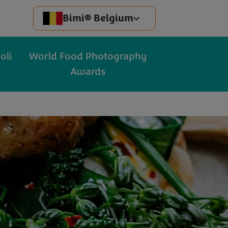
Bimi® Belgium
oli
World Food Photography
Awards