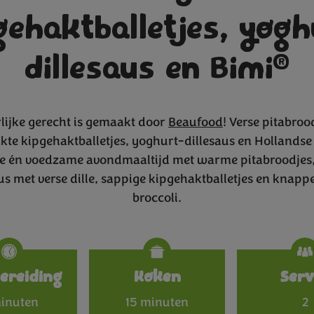
gehaktballetjes, yogh
®
dillesaus en Bimi
rlijke gerecht is gemaakt door
Beaufood
! Verse pitabroo
kte kipgehaktballetjes, yoghurt-dillesaus en Hollandse
ke én voedzame avondmaaltijd met warme pitabroodjes
s met verse dille, sappige kipgehaktballetjes en knapp
broccoli.
Specificat
ereiding
Koken
Serv
inuten
15 minuten
2