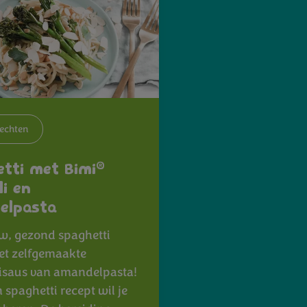
echten
®
tti met Bimi
li en
elpasta
w, gezond spaghetti
et zelfgemaakte
isaus van amandelpasta!
 spaghetti recept wil je