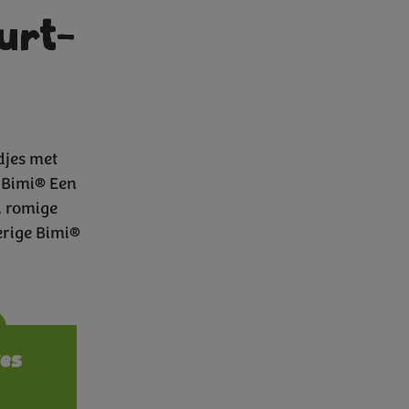
urt-
djes met
 Bimi® Een
, romige
erige Bimi®
ions
es