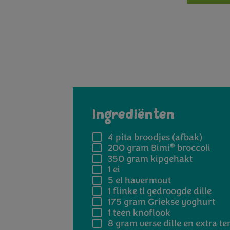
Ingrediënten
4
pita broodjes (afbak)
®
200 gram
Bimi
broccoli
350 gram
kipgehakt
1
ei
5 el
havermout
1 flinke tl
gedroogde dille
175 gram
Griekse yoghurt
1 teen
knoflook
8 gram
verse dille en extra te