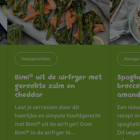
Voorgerechten
Voorger
®
Bimi
uit de airfryer met
Spaghe
gerookte zalm en
brocco
cheddar
amand
Laat je verrassen door dit
Een nieu
heerlijke en simpele hoofdgerecht
recept m
®
met Bimi
uit de airfryer! Door
spaghett
®
Bimi
in de airfryer te…
Dit vegan