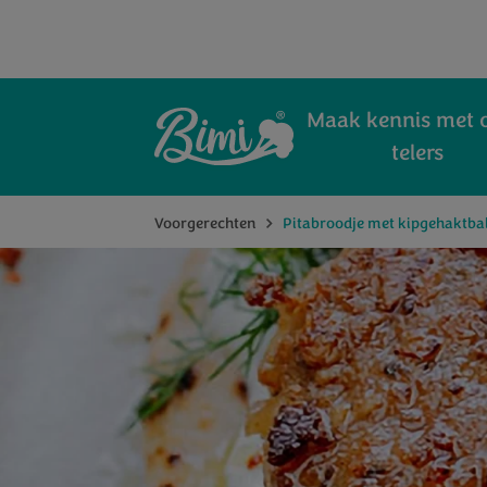
Maak kennis met 
telers
Voorgerechten
Pitabroodje met kipgehaktbal