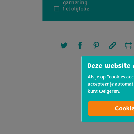
garnering
1 el
olijfolie
Deze website 
Als je op “cookies ac
accepteer je automat
kunt weigeren
.
Cooki