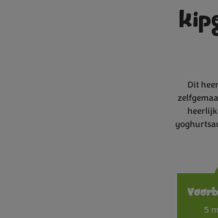
kip
Dit hee
zelfgemaa
heerlij
yoghurtsau
Voorb
5 m