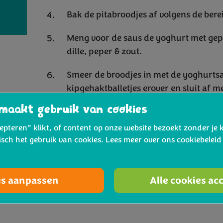
Bak de pitabroodjes af volgens de bere
Meng voor de saus de yoghurt met geper
dille, peper & zout.
Smeer de broodjes in met de yoghurtsa
kipgehaktballetjes erover en sluit af me
scheutje olijfolie. Ik deed er ook nog wa
maakt gebruik van cookies
cepteren” klikt, of content op onze website bezoekt zonder je 
isch het gebruik van cookies. Lees meer over ons cookiebelei
Dónde Comprar Bimi
es aanpassen
Alle cookies ac