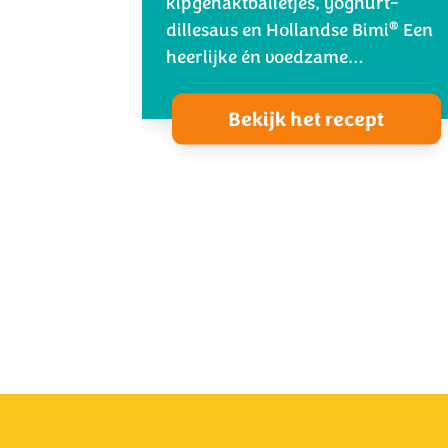
kipgehaktballetjes, yoghurt-
®
dillesaus en Hollandse Bimi
Een
heerlijke én voedzame…
Bekijk het recept