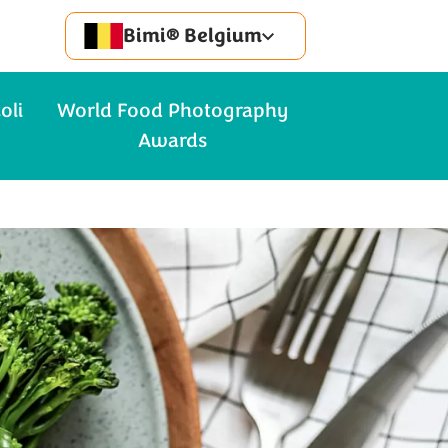
Bimi® Belgium
oli
World Food Photography
Awards