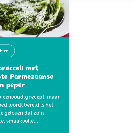
chten
roccoli met
pte Parmezaanse
n peper
en eenvoudig recept, maar
oed wordt bereid is het
te geloven dat zo’n
de, smaakvolle…