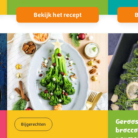
Bekijk het recept
B
Geroos
Bijgerechten
brocco