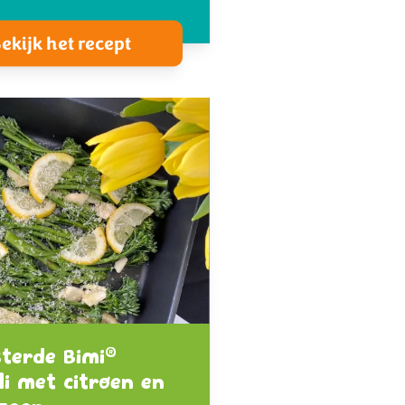
ekijk het recept
®
terde Bimi
li met citroen en