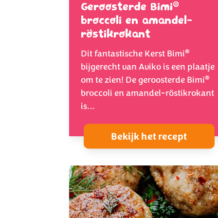
®
Geroosterde Bimi
broccoli en amandel-
röstikrokant
®
Dit fantastische Kerst Bimi
bijgerecht van Aviko is een plaatje
®
om te zien! De geroosterde Bimi
broccoli en amandel-röstikrokant
is…
Bekijk het recept