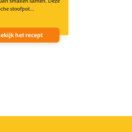
 van smaken samen. Deze
sche stoofpot…
ekijk het recept