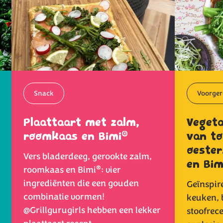
Snack
Voorger
Plaattaart met zalm,
Vegeta
®
roomkaas en Bimi
van to
oeste
Vers bladerdeeg, gerookte zalm,
en Bim
®
roomkaas en Bimi
: vier
ingrediënten die een gouden
Geïnspir
combinatie vormen!
keuken, 
@Grillgurugirls hebben een lekker
stoofrec