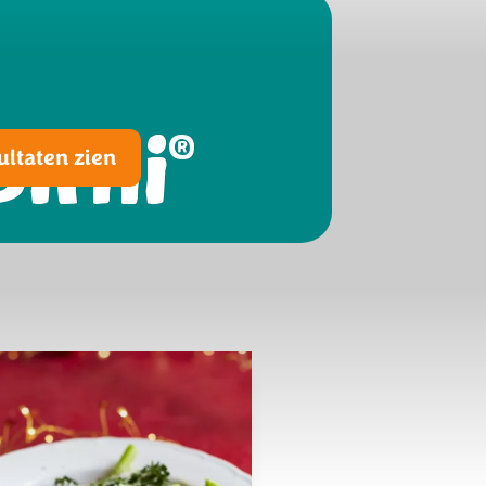
Bimi
®
ultaten zien