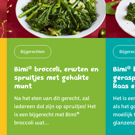
Bijgerechten
Bijgere
®
®
Bimi
broccoli, erwten en
Bimi
b
spruitjes met gehakte
geras
munt
kaas e
Na het eten van dit gerecht, zal
Het is e
iedereen dol zijn op spruitjes! Het
als het g
®
is een bijgerecht met Bimi
moeilijk 
broccoli wat…
glanzen