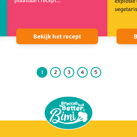
plaattaart recept…
explosie
vegetari
Bekijk het recept
B
1
2
3
4
5