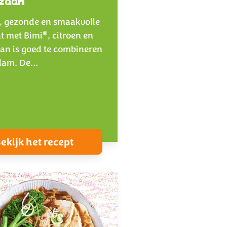
zaan
se, gezonde en smaakvolle
®
ht met Bimi
, citroen en
n is goed te combineren
f lam. De…
ekijk het recept