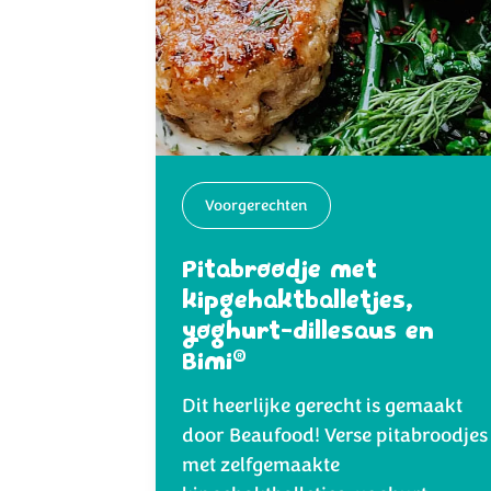
Voorgerechten
Pitabroodje met
kipgehaktballetjes,
yoghurt-dillesaus en
®
Bimi
Dit heerlijke gerecht is gemaakt
door Beaufood! Verse pitabroodjes
met zelfgemaakte