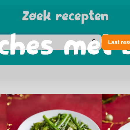
Zoek recepten
ches met 
Laat res