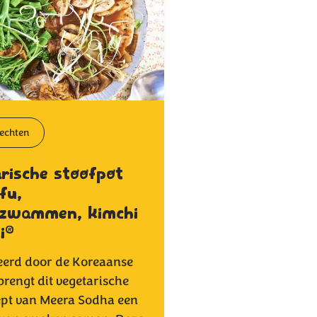
echten
rische stoofpot
fu,
rzwammen, kimchi
®
i
eerd door de Koreaanse
brengt dit vegetarische
ept van Meera Sodha een