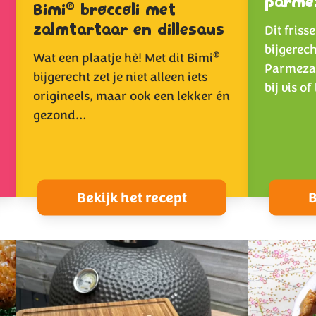
parme
®
Bimi
broccoli met
zalmtartaar en dillesaus
Dit fris
bijgerec
®
Wat een plaatje hè! Met dit Bimi
Parmezaa
bijgerecht zet je niet alleen iets
bij vis o
origineels, maar ook een lekker én
gezond…
Bekijk het recept
B