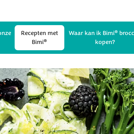
®
onze
Recepten met
Waar kan ik Bimi
brocc
®
Bimi
kopen?