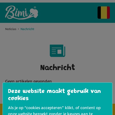
Noticias
Nachricht
Nachricht
Geen artikelen gevonden
Deze website maakt gebruik van
cookies
Als je op “cookies accepteren” klikt, of content op
onze website bezoekt zonder je keuzes aan te