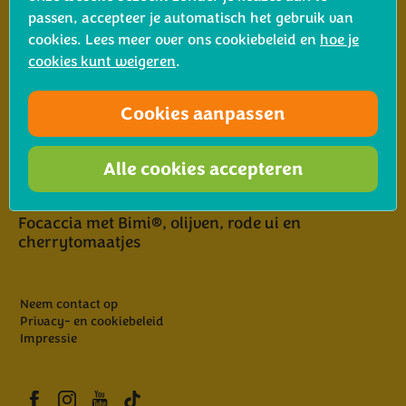
passen, accepteer je automatisch het gebruik van
Romige pasta met Bimi® broccoli, cherrytomaten
cookies. Lees meer over ons cookiebeleid en
hoe je
en kip
cookies kunt weigeren
.
Maak kennis met onze telers
Cookies aanpassen
Hartige muffins met Bimi®, cheddar en chili
Alle cookies accepteren
Focaccia met Bimi®, olijven, rode ui en
cherrytomaatjes
Neem contact op
Privacy- en cookiebeleid
Impressie