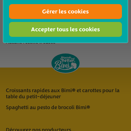
Montrer les résultats
Snack
Gérer les cookies
Accepter tous les cookies
Aucune recette trouvée
Croissants rapides aux Bimi® et carottes pour la
table du petit-déjeuner
Spaghetti au pesto de brocoli Bimi®
Découvrez nos producteurs...