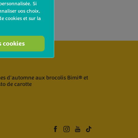
personnalisée. Si
naliser vos choix,
de cookies et sur la
s cookies
es d'automne aux brocolis Bimi® et
to de carotte