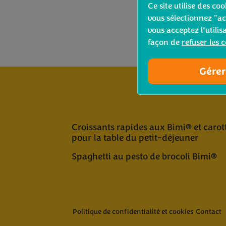
Ce site utilise des c
vous sélectionnez "ac
vous acceptez l’utilis
façon de
refuser les 
Gérer
Croissants rapides aux Bimi® et carot
pour la table du petit-déjeuner
Spaghetti au pesto de brocoli Bimi®
Politique de confidentialité et cookies
Contact